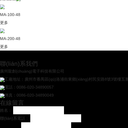
MA-100-48
更多
MA-200-48
更多
聯(lián)系我們
廣州龍創(chuàng)電子科技有限公司
工廠地址：廣州市番禺區(qū)洛浦街東鄉(xiāng)村民安路8號3號樓五
電話：0086-020-34890057
傳真：0086-020-34890049
在線留言
姓名：
聯(lián)系電話：